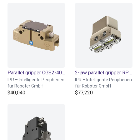
Parallel gripper CGS2-40 Series - | Pneumatic
2-jaw parallel gripper RP series with roller guide
IPR – Intelligente Peripherien
IPR – Intelligente Peripherien
für Roboter GmbH
für Roboter GmbH
$40,040
$77,220