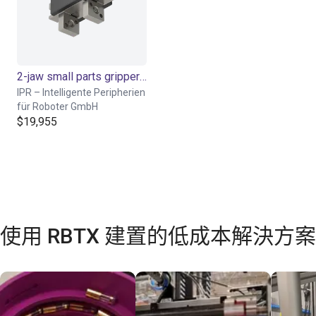
2-jaw small parts gripper MGS series
IPR – Intelligente Peripherien
für Roboter GmbH
$19,955
使用 RBTX 建置的低成本解決方案