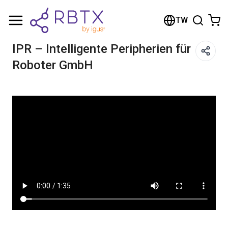
Shopping Cart
TW
Your cart is empty
IPR – Intelligente Peripherien für
Roboter GmbH
Browse the shop