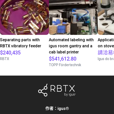
Separating parts with
Automated labeling with
Applicat
RBTX vibratory feeder
igus room gantry and a
on stov
$240,435
cab label printer
請洽易
$541,612.80
RBTX
Igus do br
TOPP Fördertechnik
作者：igus
®