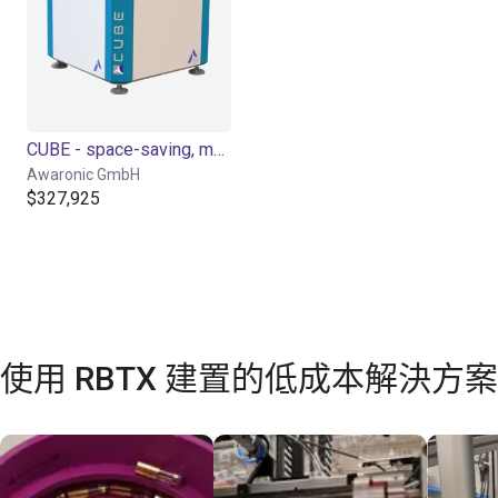
CUBE - space-saving, modular and ready for use
Awaronic GmbH
$327,925
使用 RBTX 建置的低成本解決方案