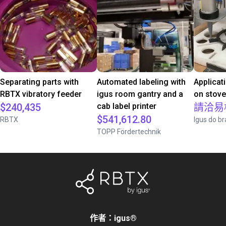
Separating parts with
Automated labeling with
Applicat
RBTX vibratory feeder
igus room gantry and a
on stov
$240,435
cab label printer
請洽易
$541,612.80
RBTX
Igus do br
TOPP Fördertechnik
作者：igus
®