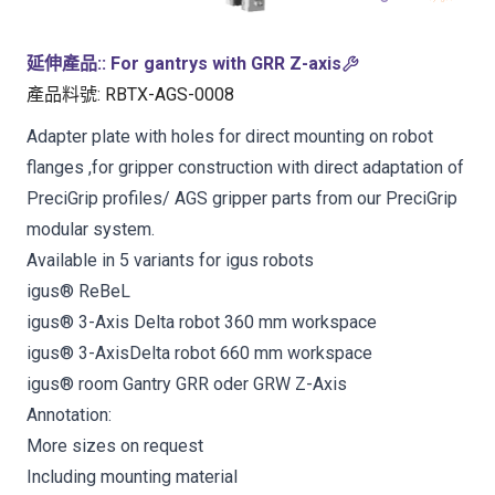
延伸產品:
:
For gantrys with GRR Z-axis
產品料號
:
RBTX-AGS-0008
Adapter plate with holes for direct mounting on robot
flanges ,for gripper construction with direct adaptation of
PreciGrip profiles/ AGS gripper parts from our PreciGrip
modular system.
Available in 5 variants for igus robots
igus® ReBeL
igus® 3-Axis Delta robot 360 mm workspace
igus® 3-AxisDelta robot 660 mm workspace
igus® room Gantry GRR oder GRW Z-Axis
Annotation:
More sizes on request
Including mounting material