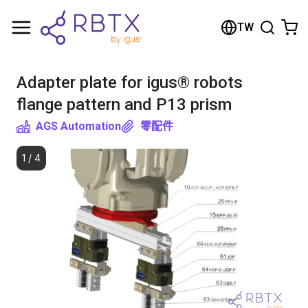
Shopping Cart
TW
Your cart is empty
Adapter plate for igus® robots
Browse the shop
flange pattern and P13 prism
AGS Automation
零配件
1
/
4