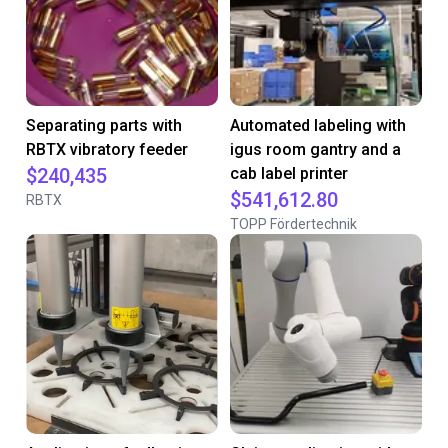
Separating parts with
Automated labeling with
RBTX vibratory feeder
igus room gantry and a
$240,435
cab label printer
$541,612.80
RBTX
TOPP Fördertechnik