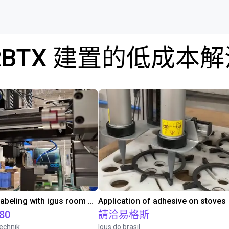
RBTX 建置的低成本
Automated labeling with igus room gantry and a cab label printer
Application of adhesive on stoves
.80
請洽易格斯
echnik
Igus do brasil