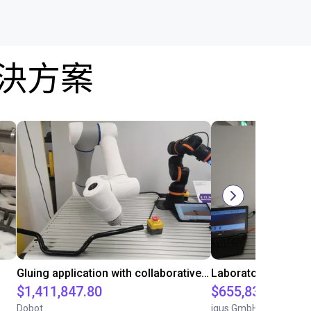
解決方案
Gluing application with collaborative robot
$1,411,847.80
$655,832.05
Dobot
igus GmbH