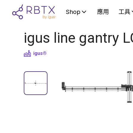
Shop
應用
工具
igus line gantry
igus®