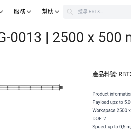
服務
幫助
搜尋 RBTX…
S
Your car
 LG-0013 | 2500 x 500
產品料號
:
RBT
Product informatio
Payload upz to 5.0
Workspace 2500 
DOF: 2
Speed: up to 0,5 m