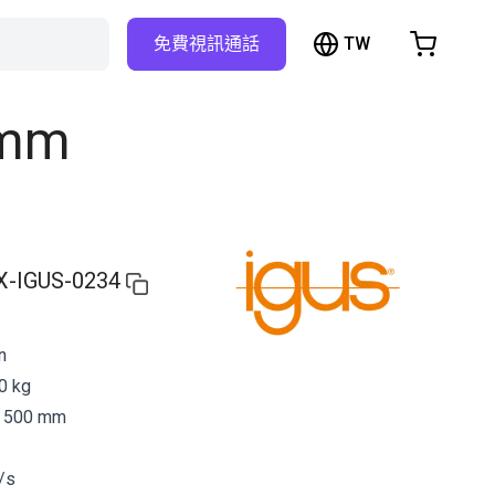
TW
免費視訊通話
hopping Cart
t is empty
 mm
Browse the shop
X-IGUS-0234
n
0 kg
x 500 mm
/s