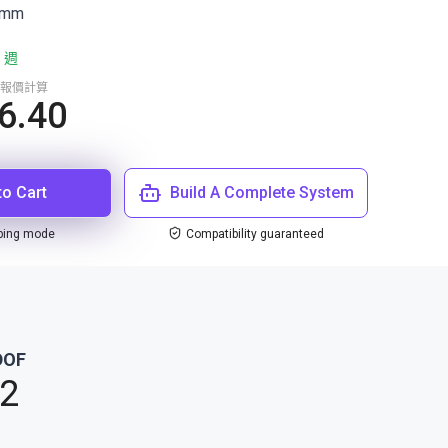
5 mm
 週
報價計算
6.40
to Cart
Build A Complete System
ping mode
Compatibility guaranteed
DOF
2