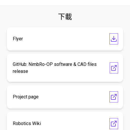
下載
Flyer
GitHub: NimbRo-OP software & CAD files
release
Project page
Robotics Wiki