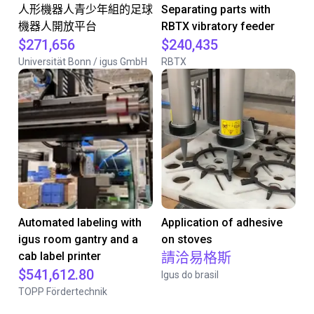
人形機器人青少年組的足球
Separating parts with
機器人開放平台
RBTX vibratory feeder
$271,656
$240,435
Universität Bonn / igus GmbH
RBTX
Automated labeling with
Application of adhesive
igus room gantry and a
on stoves
cab label printer
請洽易格斯
$541,612.80
Igus do brasil
TOPP Fördertechnik