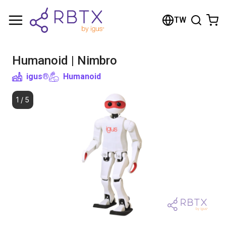
Shopping Cart
TW
Your cart is empty
Humanoid | Nimbro
Browse the shop
igus®
Humanoid
1
/
5