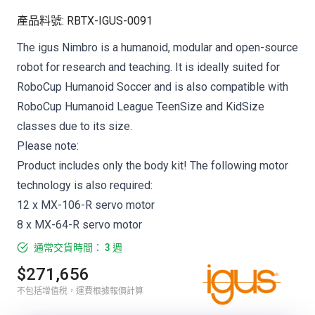
產品料號
:
RBTX-IGUS-0091
The igus Nimbro is a humanoid, modular and open-source
robot for research and teaching. It is ideally suited for
RoboCup Humanoid Soccer and is also compatible with
RoboCup Humanoid League TeenSize and KidSize
classes due to its size.
Please note:
Product includes only the body kit! The following motor
technology is also required:
12 x MX-106-R servo motor
8 x MX-64-R servo motor
通常交貨時間： 3 週
$271,656
不包括增值稅，運費根據報價計算