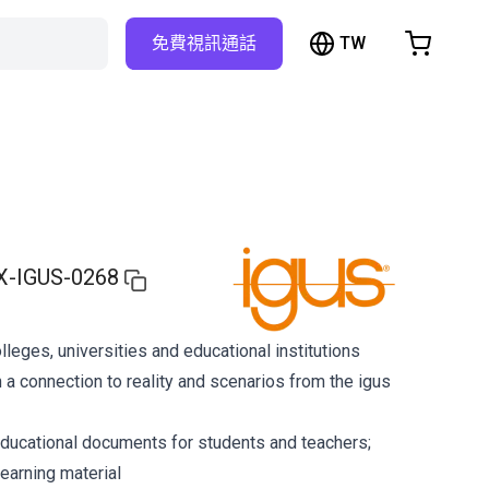
TW
免費視訊通話
hopping Cart
t is empty
Browse the shop
X-IGUS-0268
olleges, universities and educational institutions
 a connection to reality and scenarios from the igus
ducational documents for students and teachers;
earning material