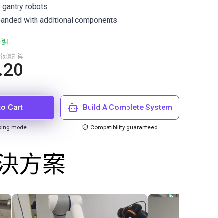
l gantry robots
anded with additional components
 週
報價計算
.20
to Cart
Build A Complete System
ping mode
Compatibility guaranteed
解決方案