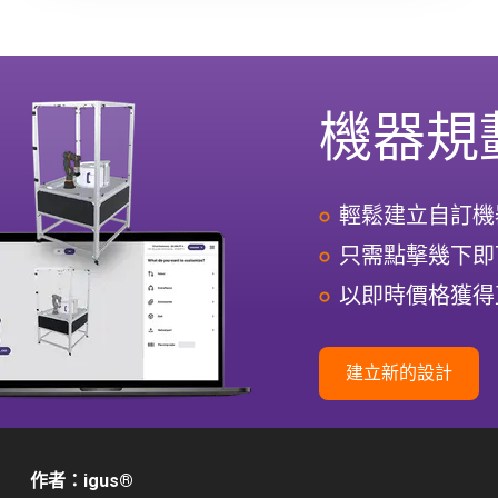
機器規
輕鬆建立自訂機
只需點擊幾下即
以即時價格獲得
建立新的設計
作者：igus
®