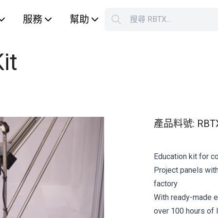
服務
幫助
搜尋 RBTX…
S
Your car
it
產品料號
:
RBT
Education kit for c
Project panels with
factory
With ready-made e
over 100 hours of l