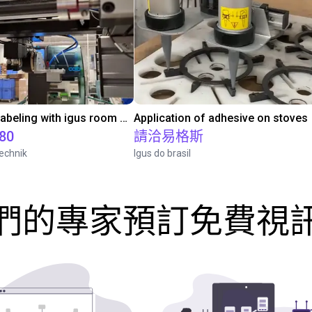
Automated labeling with igus room gantry and a cab label printer
Application of adhesive on stoves
.80
請洽易格斯
echnik
Igus do brasil
們的專家預訂免費視