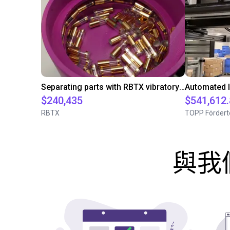
Separating parts with RBTX vibratory feeder
$240,435
$541,612
RBTX
TOPP Fördert
與我