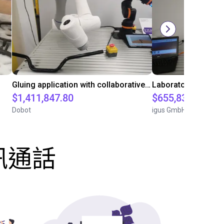
Gluing application with collaborative robot
$1,411,847.80
$655,832.05
Dobot
igus GmbH
訊通話