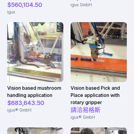
$560,104.50
igus GmbH
igus
Vision based mushroom
Vision based Pick and
handling application
Place application with
$683,643.50
rotary gripper
請洽易格斯
igus® GmbH
igus® GmbH