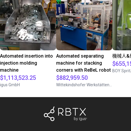
Automated insertion into
Automated separating
機械人&
injection molding
machine for stacking
$655,1
machine
corners with ReBeL robot
BOY Spri
$1,113,523.25
$882,959.50
igus GmbH
Wittekindshofer Werkstätten - Betriebsmittelbau