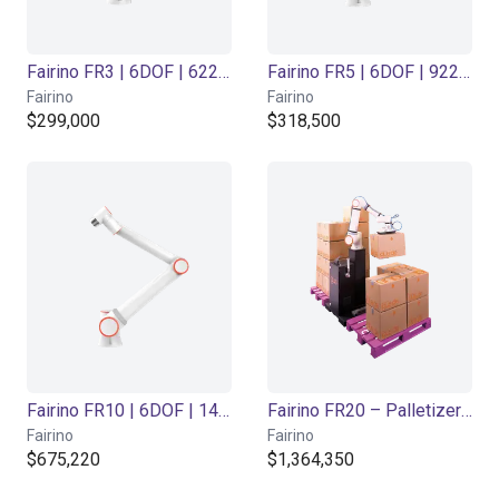
Fairino FR3 | 6DOF | 622mm | 3kg
Fairino FR5 | 6DOF | 922m | 5kg
Fairino
Fairino
$299,000
$318,500
Fairino FR10 | 6DOF | 1400mm | 10kg
Fairino FR20 – Palletizer with or without lifting column
Fairino
Fairino
$675,220
$1,364,350