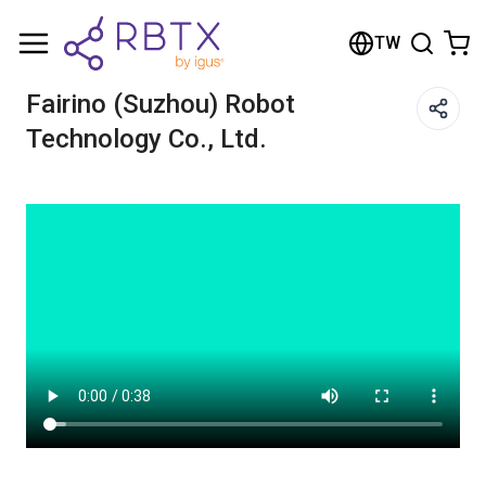
Shopping Cart
TW
Your cart is empty
Fairino (Suzhou) Robot
Technology Co., Ltd.
Browse the shop