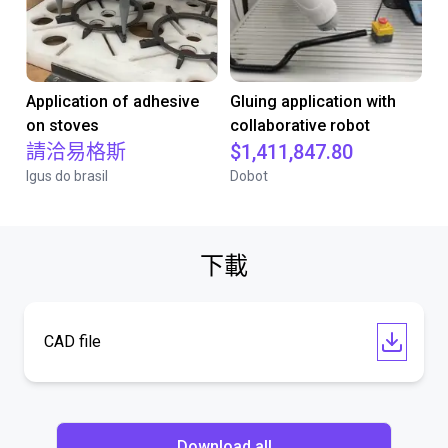
Application of adhesive
Gluing application with
on stoves
collaborative robot
請洽易格斯
$1,411,847.80
Igus do brasil
Dobot
下載
CAD file
Download all