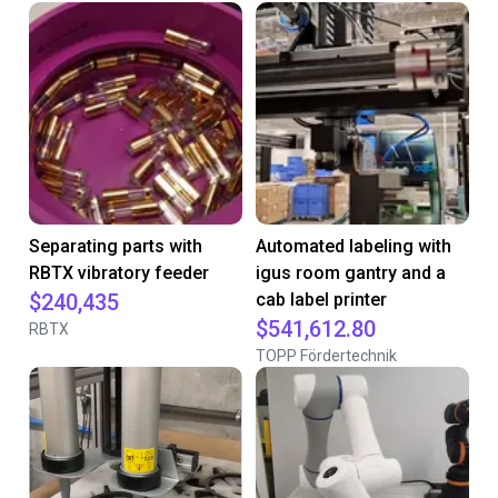
Separating parts with
Automated labeling with
RBTX vibratory feeder
igus room gantry and a
$240,435
cab label printer
$541,612.80
RBTX
TOPP Fördertechnik