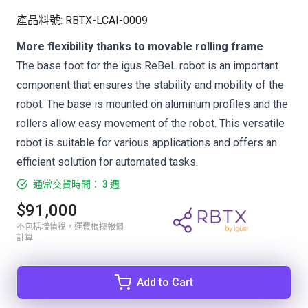
產品料號
:
RBTX-LCAI-0009
More flexibility thanks to movable rolling frame
The base foot for the igus ReBeL robot is an important
component that ensures the stability and mobility of the
robot. The base is mounted on aluminum profiles and the
rollers allow easy movement of the robot. This versatile
robot is suitable for various applications and offers an
efficient solution for automated tasks.
通常交貨時間： 3 週
$91,000
不包括增值稅，運費根據報價
計算
Add to Cart