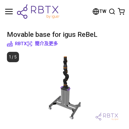
Shopping Cart
TW
Your cart is empty
Movable base for igus ReBeL
Browse the shop
RBTX
簡介及更多
1
/
5