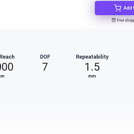
Add 
Free shop
 Reach
DOF
Repeatability
000
7
1.5
mm
mm