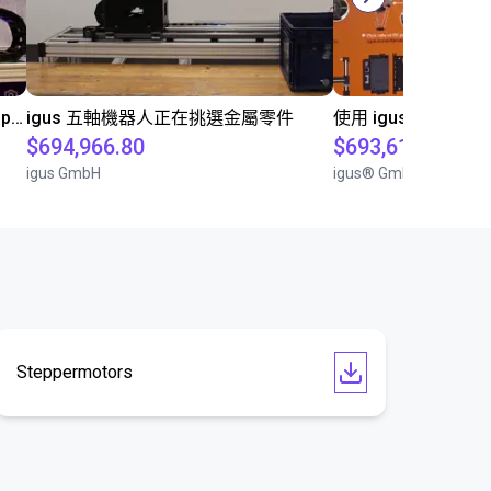
Robolink DP on 7th axis hygiene application
igus 五軸機器人正在挑選金屬零件
使用 igus 機器人
$694,966.80
$693,612.60
igus GmbH
igus® GmbH
Steppermotors