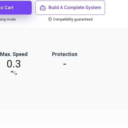
to Cart
Build A Complete System
ping mode
Compatibility guaranteed
Max. Speed
Protection
0.3
-
m
⁄
s