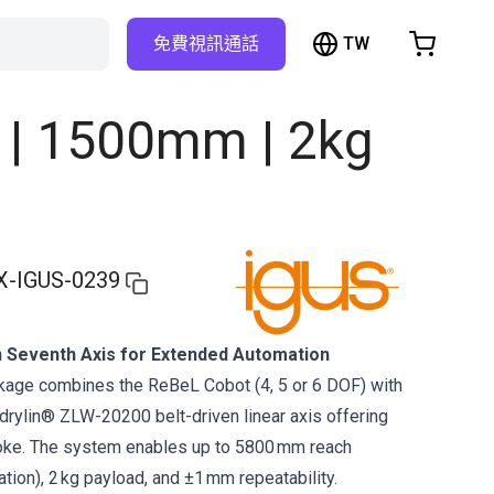
TW
免費視訊通話
hopping Cart
t is empty
F | 1500mm | 2kg
Browse the shop
X-IGUS-0239
 Seventh Axis for Extended Automation
ckage combines the ReBeL Cobot (4, 5 or 6 DOF) with
 drylin® ZLW-20200 belt-driven linear axis offering
oke. The system enables up to 5800 mm reach
tion), 2 kg payload, and ±1 mm repeatability.