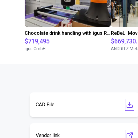
Chocolate drink handling with igus ReBeL on 7th axis
$719,495
$669,730
igus GmbH
ANDRITZ Met
CAD File
Vendor link