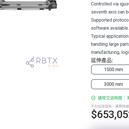
Controlled via igu
seventh axis can b
Supported protoco
software available.
Typical application
handling large part
manufacturing, logi
延伸產品:
1500 mm
3000 mm
通常交貨時間： 3
不包括增值稅，運費根據
$653,05