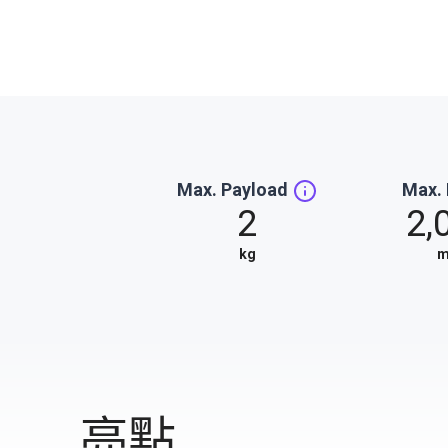
Max. Payload
Max.
2
2,
kg
亮點