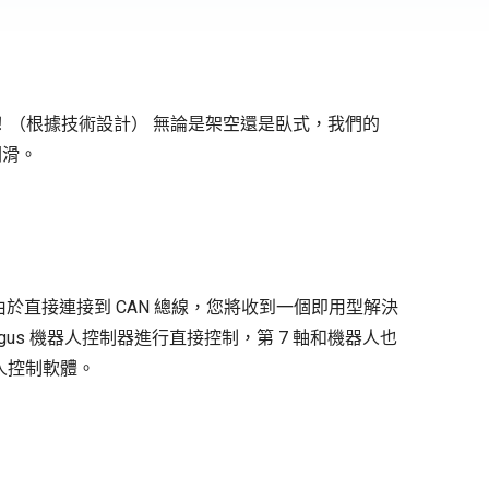
 mm！（根據技術設計） 無論是架空還是臥式，我們的
潤滑。
由於直接連接到 CAN 總線，您將收到一個即用型解決
gus 機器人控制器進行直接控制，第 7 軸和機器人也
器人控制軟體
。