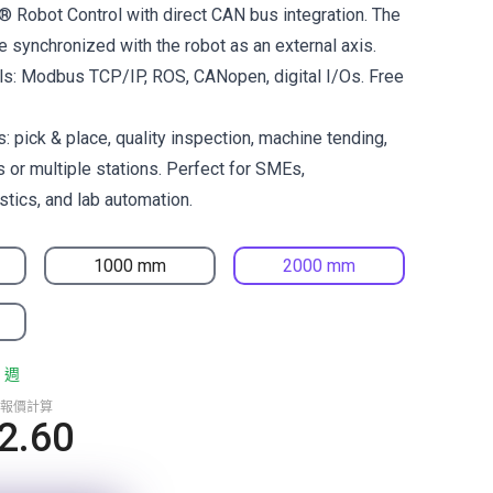
s® Robot Control with direct CAN bus integration. The
e synchronized with the robot as an external axis.
ls: Modbus TCP/IP, ROS, CANopen, digital I/Os. Free
s: pick & place, quality inspection, machine tending,
s or multiple stations. Perfect for SMEs,
stics, and lab automation.
1000 mm
2000 mm
 週
報價計算
2.60