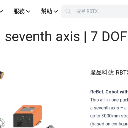
服務
幫助
搜尋 RBTX…
S
Your car
. seventh axis | 7 DO
產品料號
:
RBT
ReBeL Cobot with
This all-in-one pa
a seventh axis – a
up to 3000 mm str
(based on configura