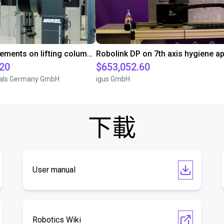
ReBeL: Movements on lifting column and linear axis
.20
$653,052.60
als Germany GmbH
igus GmbH
下載
User manual
Robotics Wiki