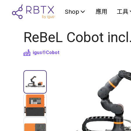
Shop
應用
工具
ReBeL Cobot incl
igus®
Cobot