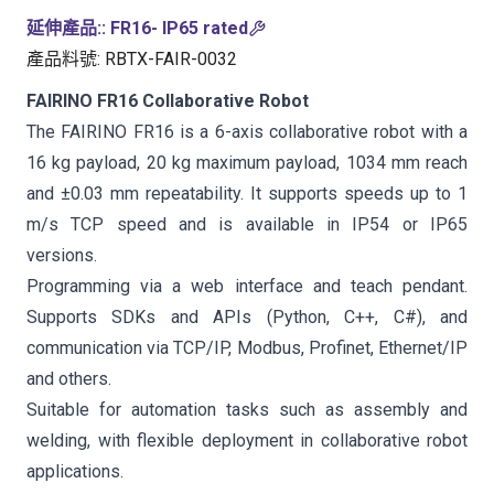
延伸產品:
:
FR16- IP65 rated
產品料號
:
RBTX-FAIR-0032
FAIRINO FR16 Collaborative Robot
The FAIRINO FR16 is a 6-axis collaborative robot with a
16 kg payload, 20 kg maximum payload, 1034 mm reach
and ±0.03 mm repeatability. It supports speeds up to 1
m/s TCP speed and is available in IP54 or IP65
versions.
Programming via a web interface and teach pendant.
Supports SDKs and APIs (Python, C++, C#), and
communication via TCP/IP, Modbus, Profinet, Ethernet/IP
and others.
Suitable for automation tasks such as assembly and
welding, with flexible deployment in collaborative robot
applications.